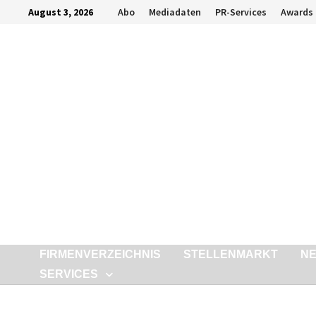
Zurück
August 3, 2026
Abo
Mediadaten
PR-Services
Awards
zum
Inhalt
FIRMENVERZEICHNIS
STELLENMARKT
N
SERVICES