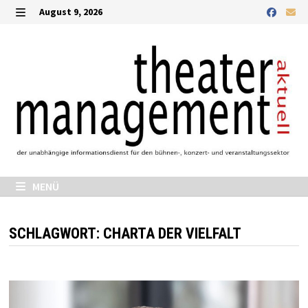
Zurück
August 9, 2026
zum
MENÜ
Inhalt
MENÜ
SCHLAGWORT:
CHARTA DER VIELFALT