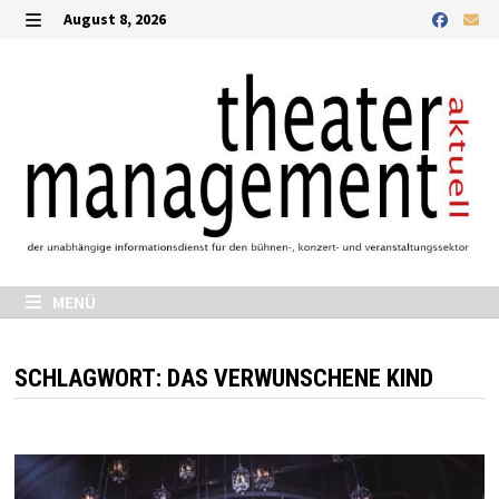
Zurück
August 8, 2026
zum
MENÜ
Inhalt
MENÜ
SCHLAGWORT:
DAS VERWUNSCHENE KIND