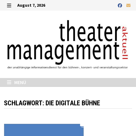
Zurück
August 7, 2026
zum
MENÜ
Inhalt
MENÜ
SCHLAGWORT:
DIE DIGITALE BÜHNE