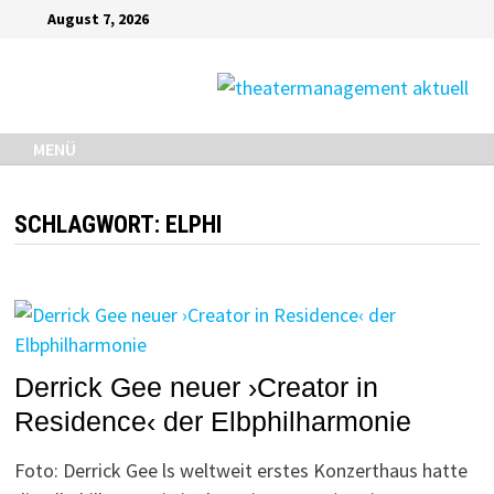
Zurück
August 7, 2026
zum
MENÜ
Inhalt
MENÜ
SCHLAGWORT:
ELPHI
Derrick Gee neuer ›Creator in
Residence‹ der Elbphilharmonie
Foto: Derrick Gee ls weltweit erstes Konzerthaus hatte