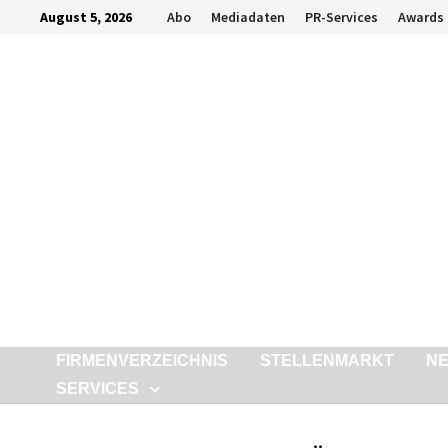
Zurück
August 5, 2026
Abo
Mediadaten
PR-Services
Awards
zum
Inhalt
FIRMENVERZEICHNIS
STELLENMARKT
N
SERVICES