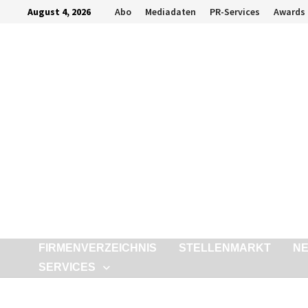
Zurück
August 4, 2026
Abo
Mediadaten
PR-Services
Awards
zum
Inhalt
FIRMENVERZEICHNIS
STELLENMARKT
N
SERVICES