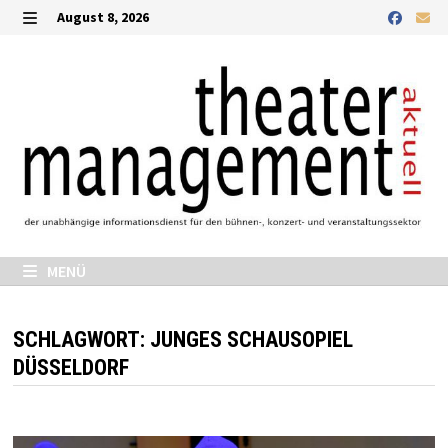
Zurück
August 8, 2026
zum
MENÜ
Inhalt
MENÜ
SCHLAGWORT:
JUNGES SCHAUSOPIEL
DÜSSELDORF