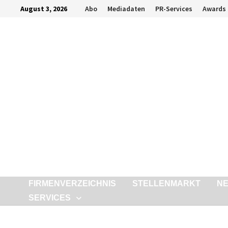
Zurück
August 3, 2026
Abo
Mediadaten
PR-Services
Awards
zum
Inhalt
FIRMENVERZEICHNIS
STELLENMARKT
N
SERVICES