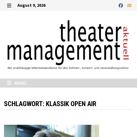
Zurück
August 9, 2026
zum
MENÜ
Inhalt
MENÜ
SCHLAGWORT:
KLASSIK OPEN AIR