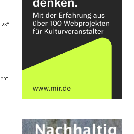
2023“
t
zent
s