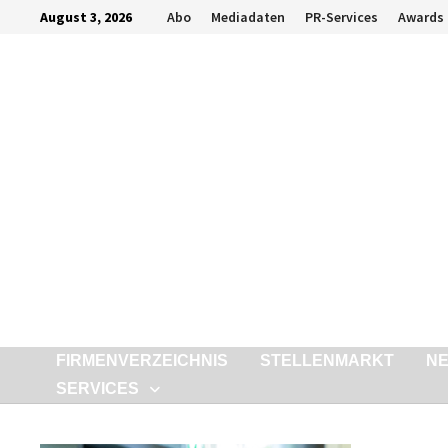
Zurück
August 3, 2026
Abo
Mediadaten
PR-Services
Awards
zum
Inhalt
FIRMENVERZEICHNIS
STELLENMARKT
N
SERVICES