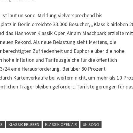
ist laut unisono-Meldung vielversprechend bis
latz in Berlin erreichte 33.000 Besucher, „Klassik airleben 
d das Hannover Klassik Open Air am Maschpark erzielte mi
euen Rekord. Als neue Belastung sieht Mertens, die
er berechtigten Zufriedenheit und Euphorie über die hohe
ohe Inflation und Tarifausgleiche für die öffentlich
023/24 eine Herausforderung. Bei über 80 Prozent
durch Kartenverkäufe bei weitem nicht, um mehr als 10 Pro
fentlichen Träger bleiben gefordert, Tarifsteigerungen für da
NS
KLASSIK ERLEBEN
KLASSIK OPEN AIR
UNISONO