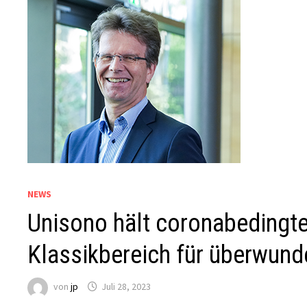
NEWS
Unisono hält coronabedingte
Klassikbereich für überwund
von
jp
Juli 28, 2023