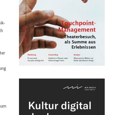
ik-
ch
ter
tung
kaum