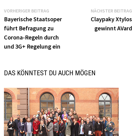
Beitragsnavigation
Vorheriger
N
VORHERIGER BEITRAG
NÄCHSTER BEITRAG
Beitrag:
B
Bayerische Staatsoper
Claypaky Xtylos
führt Befragung zu
gewinnt AVard
Corona-Regeln durch
und 3G+ Regelung ein
DAS KÖNNTEST DU AUCH MÖGEN