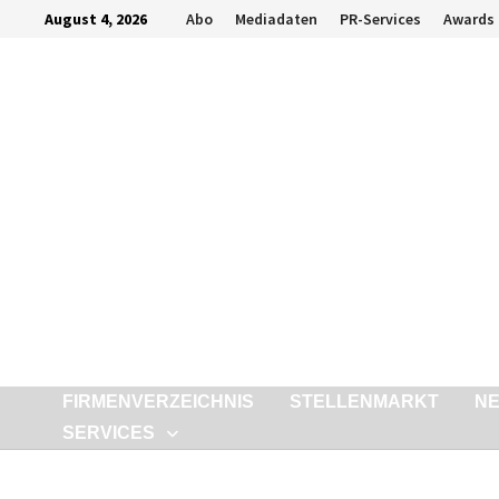
Zurück
August 4, 2026
Abo
Mediadaten
PR-Services
Awards
zum
Inhalt
FIRMENVERZEICHNIS
STELLENMARKT
N
SERVICES