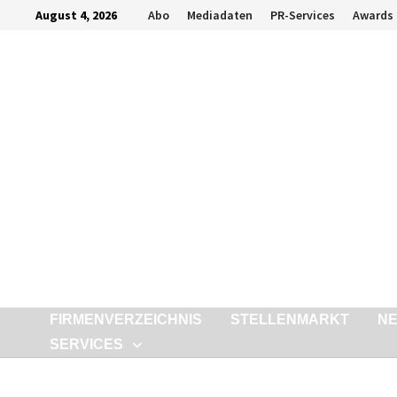
Zurück
August 4, 2026
Abo
Mediadaten
PR-Services
Awards
zum
Inhalt
FIRMENVERZEICHNIS
STELLENMARKT
N
SERVICES