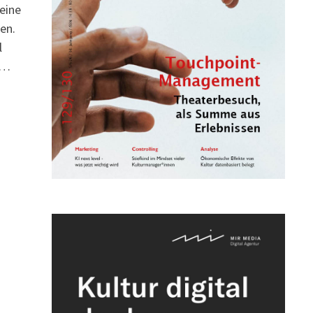
eine
en.
l
 …