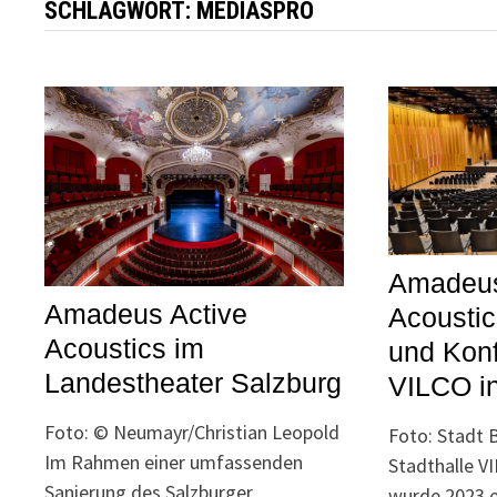
SCHLAGWORT:
MEDIASPRO
Amadeus
Amadeus Active
Acoustic
Acoustics im
und Kon
Landestheater Salzburg
VILCO in
Foto: © Neumayr/Christian Leopold
Foto: Stadt B
Im Rahmen einer umfassenden
Stadthalle VI
Sanierung des Salzburger
wurde 2023 e