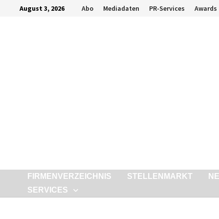
Zurück
August 3, 2026
Abo
Mediadaten
PR-Services
Awards
zum
Inhalt
FIRMENVERZEICHNIS
STELLENMARKT
N
SERVICES