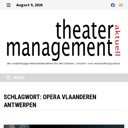
Zurück
August 9, 2026
zum
MENÜ
Inhalt
MENÜ
SCHLAGWORT:
OPERA VLAANDEREN
ANTWERPEN