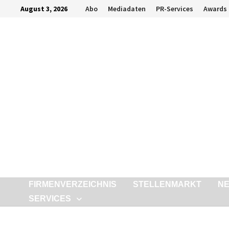
Zurück
August 3, 2026
Abo
Mediadaten
PR-Services
Awards
zum
Inhalt
FIRMENVERZEICHNIS
STELLENMARKT
N
SERVICES