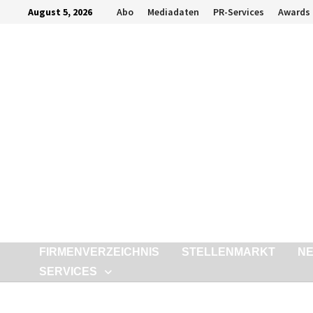
Zurück
August 5, 2026
Abo
Mediadaten
PR-Services
Awards
zum
Inhalt
FIRMENVERZEICHNIS
STELLENMARKT
N
SERVICES