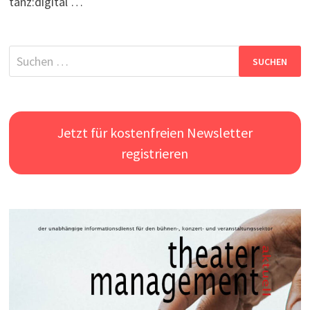
tanz:digital …
Suchen
nach:
Jetzt für kostenfreien Newsletter
registrieren