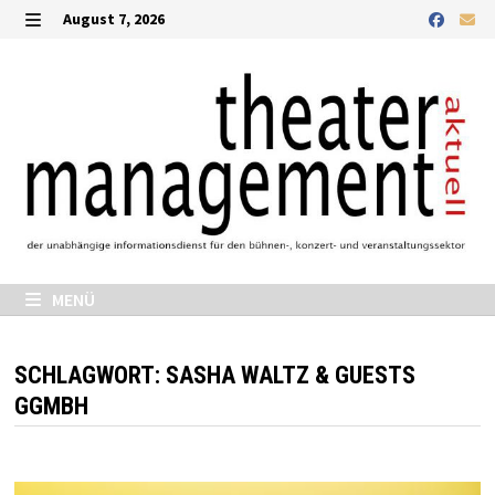
Zurück
August 7, 2026
zum
MENÜ
Inhalt
MENÜ
SCHLAGWORT:
SASHA WALTZ & GUESTS
GGMBH