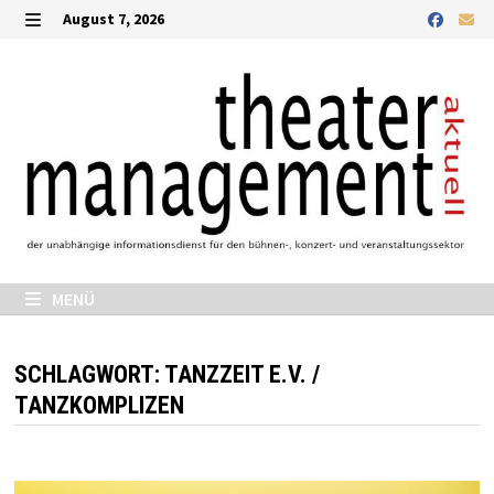
Zurück
August 7, 2026
zum
MENÜ
Inhalt
MENÜ
SCHLAGWORT:
TANZZEIT E.V. /
TANZKOMPLIZEN