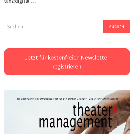
tanz:digital …
Suchen
nach:
Jetzt für kostenfreien Newsletter
registrieren