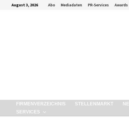
Zurück
August 3, 2026
Abo
Mediadaten
PR-Services
Awards
zum
Inhalt
FIRMENVERZEICHNIS
STELLENMARKT
N
SERVICES