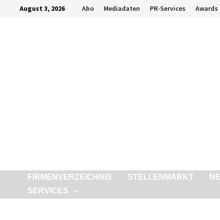
Zurück
August 3, 2026
Abo
Mediadaten
PR-Services
Awards
zum
Inhalt
FIRMENVERZEICHNIS
STELLENMARKT
N
SERVICES