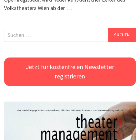
Volkstheaters Wien ab der …
Suchen
nach:
Jetzt für kostenfreien Newsletter
registrieren