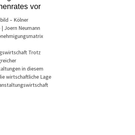
nenrates vor
bild – Kölner
e | Joern Neumann
enehmigungsmatrix
gswirtschaft Trotz
greicher
altungen in diesem
ie wirtschaftliche Lage
anstaltungswirtschaft