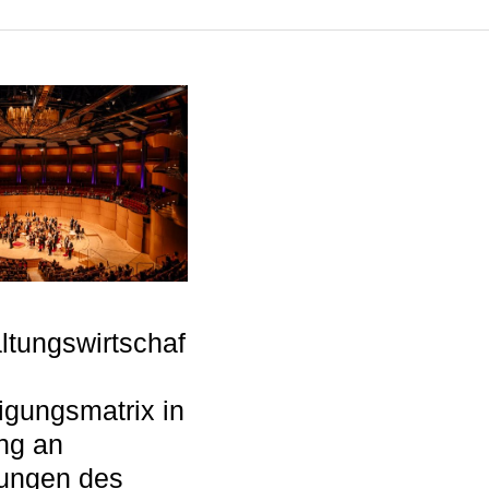
ltungswirtschaf
gungsmatrix in
ng an
ungen des