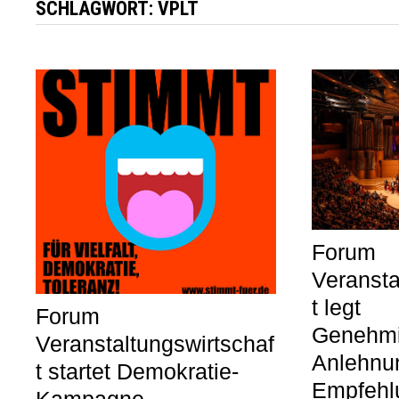
SCHLAGWORT:
VPLT
Forum
Veransta
t legt
Forum
Genehmi
Veranstaltungswirtschaf
Anlehnu
t startet Demokratie-
Empfehl