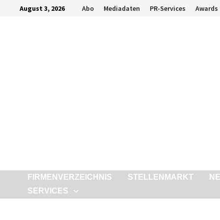
Zurück
August 3, 2026
Abo
Mediadaten
PR-Services
Awards
zum
Inhalt
FIRMENVERZEICHNIS
STELLENMARKT
N
SERVICES