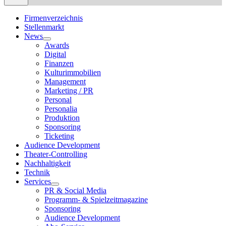
Firmenverzeichnis
Stellenmarkt
News
Show
Awards
sub
Digital
menu
Finanzen
Kulturimmobilien
Management
Marketing / PR
Personal
Personalia
Produktion
Sponsoring
Ticketing
Audience Development
Theater-Controlling
Nachhaltigkeit
Technik
Services
Show
PR & Social Media
sub
Programm- & Spielzeitmagazine
menu
Sponsoring
Audience Development