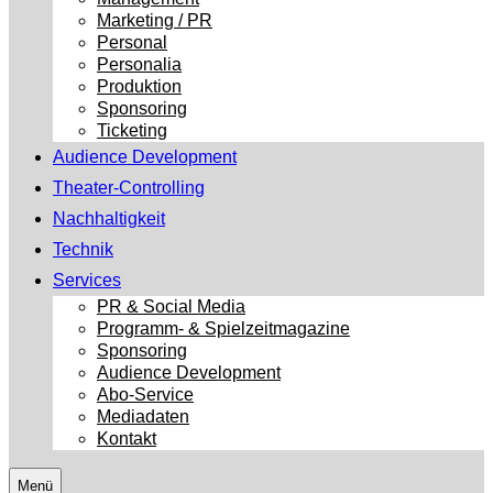
Marketing / PR
Personal
Personalia
Produktion
Sponsoring
Ticketing
Audience Development
Theater-Controlling
Nachhaltigkeit
Technik
Services
PR & Social Media
Programm- & Spielzeitmagazine
Sponsoring
Audience Development
Abo-Service
Mediadaten
Kontakt
Menü