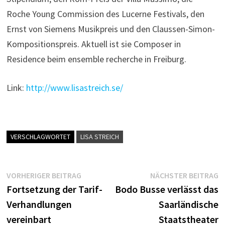
Roche Young Commission des Lucerne Festivals, den
Ernst von Siemens Musikpreis und den Claussen-Simon-
Kompositionspreis. Aktuell ist sie Composer in
Residence beim ensemble recherche in Freiburg.
Link:
http://www.lisastreich.se
/
VERSCHLAGWORTET
LISA STREICH
Beitragsnavigation
Vorheriger
N
VORHERIGER BEITRAG
NÄCHSTER BEITRAG
Beitrag:
B
Fortsetzung der Tarif-
Bodo Busse verlässt das
Verhandlungen
Saarländische
vereinbart
Staatstheater