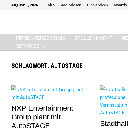
Zurück
August 3, 2026
Abo
Mediadaten
PR-Services
Awards
zum
Inhalt
FIRMENVERZEICHNIS
STELLENMARKT
N
SERVICES
SCHLAGWORT:
AUTOSTAGE
NXP Entertainment
Group plant mit
Stadthal
AutoSTAGE