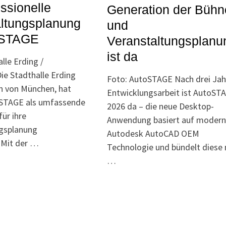
essionelle
Generation der Bühn
altungsplanung
und
oSTAGE
Veranstaltungsplanu
ist da
lle Erding /
e Stadthalle Erding
Foto: AutoSTAGE Nach drei Jah
n von München, hat
Entwicklungsarbeit ist AutoST
oSTAGE als umfassende
2026 da – die neue Desktop-
ür ihre
Anwendung basiert auf modern
ngsplanung
Autodesk AutoCAD OEM
 Mit der …
Technologie und bündelt diese 
…