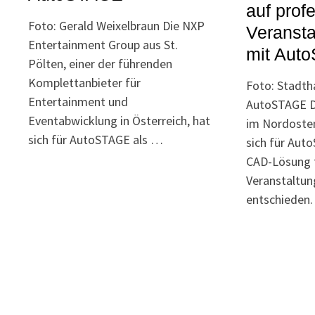
auf prof
Foto: Gerald Weixelbraun Die NXP
Veranst
Entertainment Group aus St.
mit Aut
Pölten, einer der führenden
Komplettanbieter für
Foto: Stadtha
Entertainment und
AutoSTAGE Di
Eventabwicklung in Österreich, hat
im Nordoste
sich für AutoSTAGE als …
sich für Aut
CAD-Lösung f
Veranstaltu
entschieden.