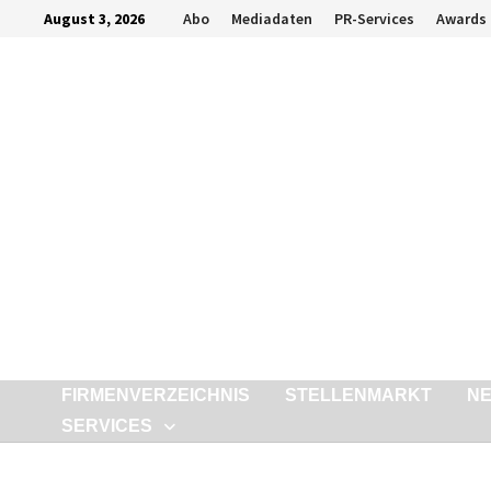
Zurück
August 3, 2026
Abo
Mediadaten
PR-Services
Awards
zum
Inhalt
FIRMENVERZEICHNIS
STELLENMARKT
N
SERVICES