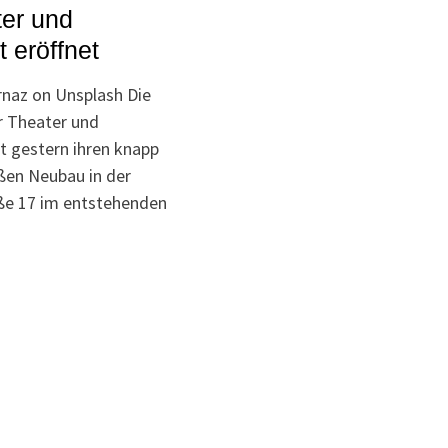
ter und
ät eröffnet
rnaz on Unsplash Die
r Theater und
at gestern ihren knapp
ßen Neubau in der
ße 17 im entstehenden