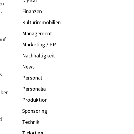
Digital
en
Finanzen
e
Kulturimmobilien
Management
auf
Marketing / PR
Nachhaltigkeit
News
s
Personal
Personalia
über
Produktion
h
Sponsoring
nd
Technik
Ticketing