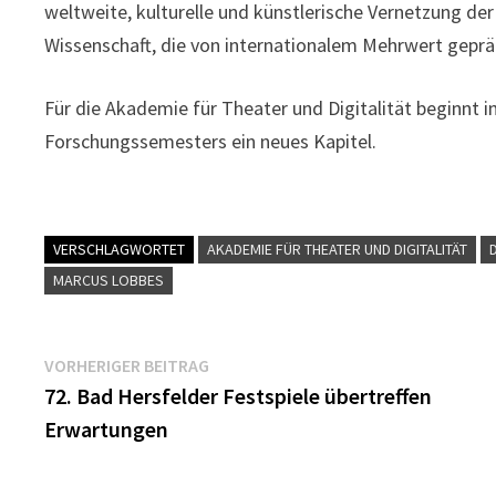
weltweite, kulturelle und künstlerische Vernetzung de
Wissenschaft, die von internationalem Mehrwert gepräg
Für die Akademie für Theater und Digitalität beginnt 
Forschungssemesters ein neues Kapitel.
VERSCHLAGWORTET
AKADEMIE FÜR THEATER UND DIGITALITÄT
MARCUS LOBBES
Beitragsnavigation
Vorheriger
VORHERIGER BEITRAG
Beitrag:
72. Bad Hersfelder Festspiele übertreffen
Erwartungen