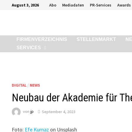
Zurück
August 3, 2026
Abo
Mediadaten
PR-Services
Awards
zum
Inhalt
FIRMENVERZEICHNIS
STELLENMARKT
N
SERVICES
DIGITAL
/
NEWS
Neubau der Akademie für Thea
von
jp
September 4, 2023
Foto:
Efe Kurnaz
on Unsplash