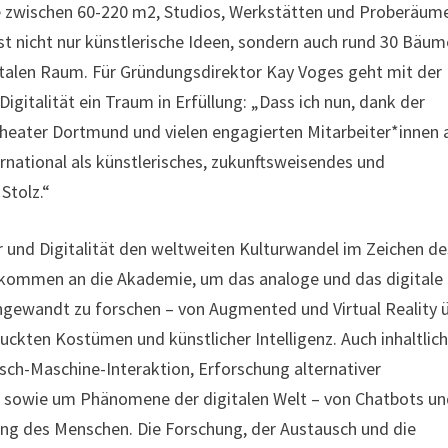
he zwischen 60-220 m2, Studios, Werkstätten und Proberäum
st nicht nur künstlerische Ideen, sondern auch rund 30 Bäum
italen Raum. Für Gründungsdirektor Kay Voges geht mit der
gitalität ein Traum in Erfüllung: „Dass ich nun, dank der
eater Dortmund und vielen engagierten Mitarbeiter*innen 
rnational als künstlerisches, zukunftsweisendes und
Stolz.“
er und Digitalität den weltweiten Kulturwandel im Zeichen de
t kommen an die Akademie, um das analoge und das digitale
ngewandt zu forschen – von Augmented und Virtual Reality 
uckten Kostümen und künstlicher Intelligenz. Auch inhaltlic
sch-Maschine-Interaktion, Erforschung alternativer
n sowie um Phänomene der digitalen Welt – von Chatbots u
rung des Menschen. Die Forschung, der Austausch und die