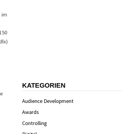
7 im
 150
dlx)
KATEGORIEN
ie
Audience Development
Awards
Controlling