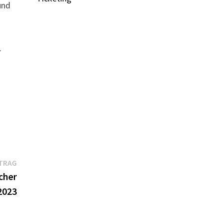
und
.
Nächster
TRAG
Beitrag:
cher
2023