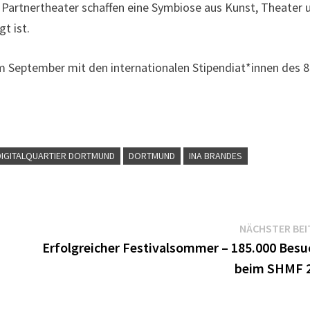
r Partnertheater schaffen eine Symbiose aus Kunst, Theater 
t ist.
im September mit den internationalen Stipendiat*innen des 8
DIGITALQUARTIER DORTMUND
DORTMUND
INA BRANDES
NÄCHSTER BEI
Erfolgreicher Festivalsommer – 185.000 Besu
beim SHMF 