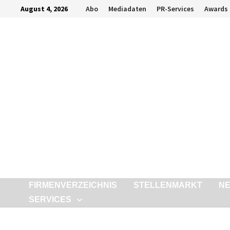
Zurück
August 4, 2026
Abo
Mediadaten
PR-Services
Awards
zum
Inhalt
FIRMENVERZEICHNIS
STELLENMARKT
N
SERVICES