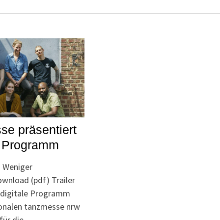
e präsentiert
s Programm
a Weniger
nload (pdf) Trailer
 digitale Programm
ionalen tanzmesse nrw
für die