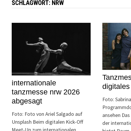
SCHLAGWORT:
NRW
Tanzmess
internationale
digitale
tanzmesse nrw 2026
Foto: Sabrin
abgesagt
Programmdow
Foto: Foto von Ariel Salgado auf
ansehen Das
Unsplash Beim digitalen Kick-Off
der internat
Meet-Up zum internationalen
bietet Raum 