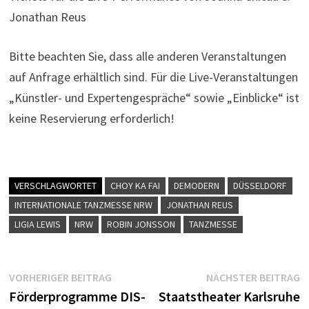
Jonathan Reus
Bitte beachten Sie, dass alle anderen Veranstaltungen
auf Anfrage erhältlich sind. Für die Live-Veranstaltungen
„Künstler- und Expertengespräche“ sowie „Einblicke“ ist
keine Reservierung erforderlich!
VERSCHLAGWORTET
CHOY KA FAI
DEMODERN
DÜSSELDORF
INTERNATIONALE TANZMESSE NRW
JONATHAN REUS
LIGIA LEWIS
NRW
ROBIN JONSSON
TANZMESSE
Beitragsnavigation
Vorheriger
N
VORHERIGER BEITRAG
NÄCHSTER BEITRAG
Beitrag:
B
Förderprogramme DIS-
Staatstheater Karlsruhe