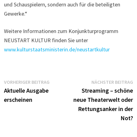
und Schauspielern, sondern auch für die beteiligten
Gewerke.“
Weitere Informationen zum Konjunkturprogramm
NEUSTART KULTUR finden Sie unter
www.kulturstaatsministerin.de/neustartkultur
Beitragsnavigation
Vorheriger
N
VORHERIGER BEITRAG
NÄCHSTER BEITRAG
Beitrag:
B
Aktuelle Ausgabe
Streaming – schöne
erscheinen
neue Theaterwelt oder
Rettungsanker in der
Not?