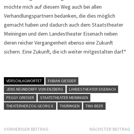
möchte mich auf diesem Weg auch bei allen
Verhandlungspartnern bedanken, die dies möglich
gemacht haben und dadurch auch dem Staatstheater
Meiningen und dem Landestheater Eisenach neben
deren reicher Vergangenheit ebenso eine Zukunft
sichern. Eine Zukunft, die ich weiter mitgestalten darf.“
VERSCHLAGWORTET
FABIAN GIESDER
JENS NEUNDORFF VON ENZBERG
LANDESTHEATER EISENACH
PEGGY GREISER
STAATSTHEATER MEININGEN
THEATERHERZOG GEORG II.
THÜRINGEN
TINA BEER
Beitragsnavigation
Vorheriger
N
VORHERIGER BEITRAG
NÄCHSTER BEITRAG