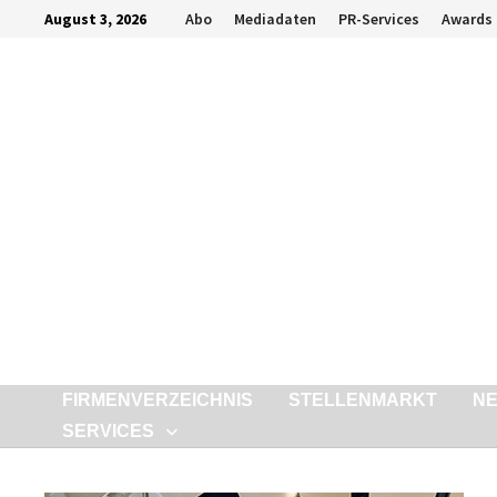
Zurück
August 3, 2026
Abo
Mediadaten
PR-Services
Awards
zum
Inhalt
FIRMENVERZEICHNIS
STELLENMARKT
N
SERVICES