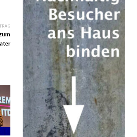
Nächster
TRAG
Beitrag:
 zum
ater