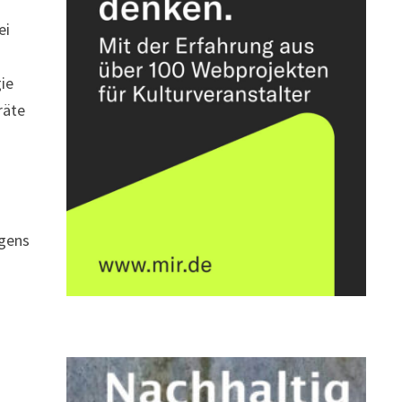
ei
gie
räte
igens
n