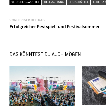
VERSCHLAGWORTET
BELEUCHTUNG
BRUNSBÜTTEL
ELBEFO
Beitragsnavigation
Vorheriger
VORHERIGER BEITRAG
Beitrag:
Erfolgreicher Festspiel- und Festivalsommer
DAS KÖNNTEST DU AUCH MÖGEN