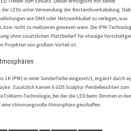
D Treiber zum Einsatz. Dieser ermöglicht mit seiner
g der LEDs unter Verwendung der Bestandsverkabelung. Dab
ignalleitungen wie DMX oder Netzwerkkabel zu verlegen, was
, bzw. nicht zu realisieren gewesen wäre. Die IPM-Technolo
sung ohne zusätzlichen Platzbedarf für etwaige Vorschaltge
n Projekten von großem Vorteil ist.
 Atmosphären
 1K IPM) in einer Sonderfarbe eingesetzt, ergänzt durch e
tücke. Zusätzlich kamen 6 GDS Sculptor Pendelleuchten zum
FadeToWarm-Technologie, bei der die LED beim Dimmen in de
d eine stimmungsvolle Atmosphäre geschaffen.