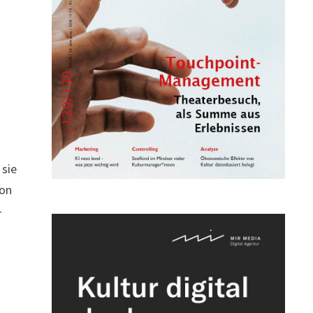
 sie
von
-