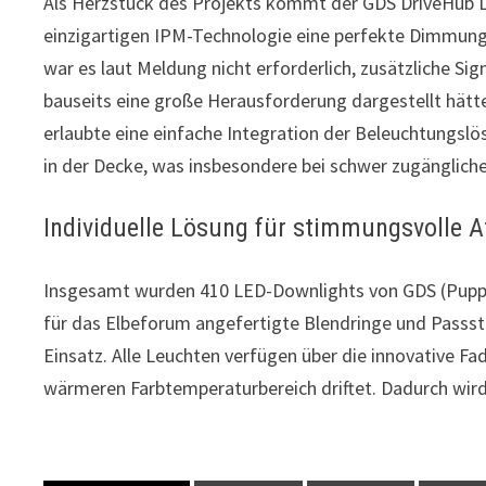
Als Herzstück des Projekts kommt der GDS DriveHub LE
einzigartigen IPM-Technologie eine perfekte Dimmun
war es laut Meldung nicht erforderlich, zusätzliche S
bauseits eine große Herausforderung dargestellt hätte
erlaubte eine einfache Integration der Beleuchtungslö
in der Decke, was insbesondere bei schwer zugängliche
Individuelle Lösung für stimmungsvolle
Insgesamt wurden 410 LED-Downlights von GDS (Puppis
für das Elbeforum angefertigte Blendringe und Passs
Einsatz. Alle Leuchten verfügen über die innovative 
wärmeren Farbtemperaturbereich driftet. Dadurch wir