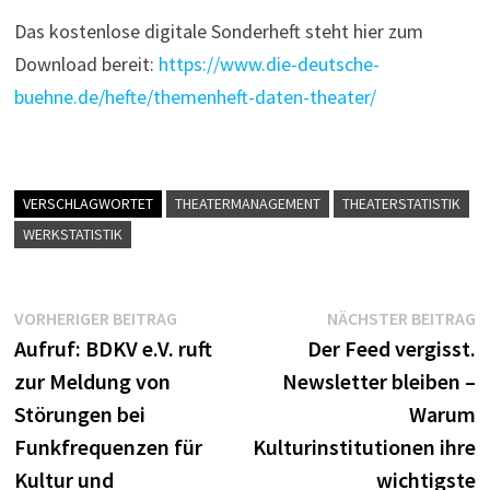
Das kostenlose digitale Sonderheft steht hier zum
Download bereit:
https://www.die-deutsche-
buehne.de/hefte/themenheft-daten-theater/
VERSCHLAGWORTET
THEATERMANAGEMENT
THEATERSTATISTIK
WERKSTATISTIK
Beitragsnavigation
Vorheriger
N
VORHERIGER BEITRAG
NÄCHSTER BEITRAG
Beitrag:
B
Aufruf: BDKV e.V. ruft
Der Feed vergisst.
zur Meldung von
Newsletter bleiben –
Störungen bei
Warum
Funkfrequenzen für
Kulturinstitutionen ihre
Kultur und
wichtigste