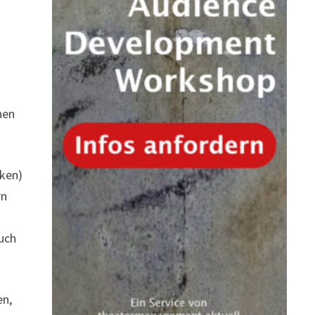
nen
iken)
rn
e
uch
en,