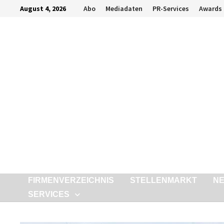
Zurück
August 4, 2026
Abo
Mediadaten
PR-Services
Awards
zum
Inhalt
FIRMENVERZEICHNIS
STELLENMARKT
N
SERVICES