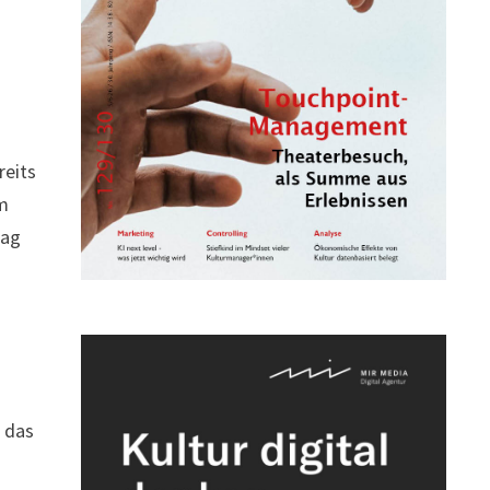
reits
im
rag
n das