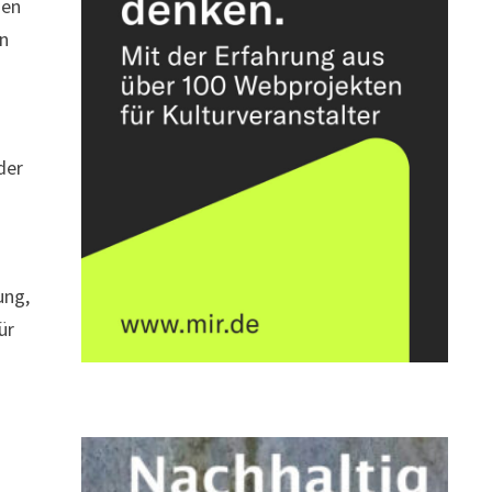
men
en
der
ung,
ür