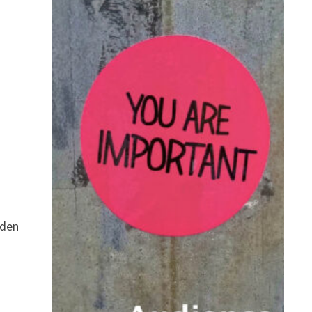
,
 den