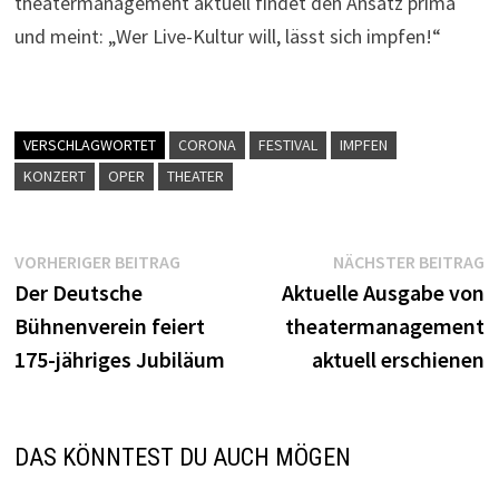
theatermanagement aktuell findet den Ansatz prima
und meint: „Wer Live-Kultur will, lässt sich impfen!“
VERSCHLAGWORTET
CORONA
FESTIVAL
IMPFEN
KONZERT
OPER
THEATER
Beitragsnavigation
Vorheriger
N
VORHERIGER BEITRAG
NÄCHSTER BEITRAG
Beitrag:
B
Der Deutsche
Aktuelle Ausgabe von
Bühnenverein feiert
theatermanagement
175-jähriges Jubiläum
aktuell erschienen
DAS KÖNNTEST DU AUCH MÖGEN