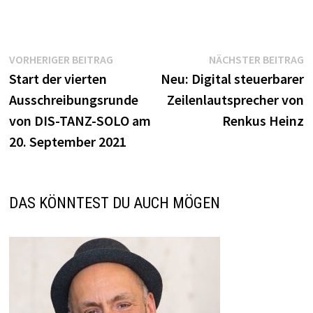
Beitragsnavigation
Vorheriger
N
VORHERIGER BEITRAG
NÄCHSTER BEITRAG
Beitrag:
B
Start der vierten
Neu: Digital steuerbarer
Ausschreibungsrunde
Zeilenlautsprecher von
von DIS-TANZ-SOLO am
Renkus Heinz
20. September 2021
DAS KÖNNTEST DU AUCH MÖGEN