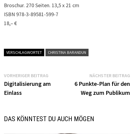
Broschur. 270 Seiten. 13,5 x 21 cm
ISBN 978-3-89581-599-7
18,– €
VERSCHLAGWORTET
CHRISTINA BARANDUN
Beitragsnavigation
Vorheriger
N
VORHERIGER BEITRAG
NÄCHSTER BEITRAG
Beitrag:
B
Digitalisierung am
6 Punkte-Plan für den
Einlass
Weg zum Publikum
DAS KÖNNTEST DU AUCH MÖGEN