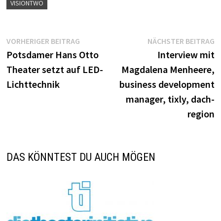
VISIONTWO
Beitragsnavigation
Vorheriger
N
VORHERIGER BEITRAG
NÄCHSTER BEITRAG
Beitrag:
B
Potsdamer Hans Otto
Interview mit
Theater setzt auf LED-
Magdalena Menheere,
Lichttechnik
business development
manager, tixly, dach-
region
DAS KÖNNTEST DU AUCH MÖGEN