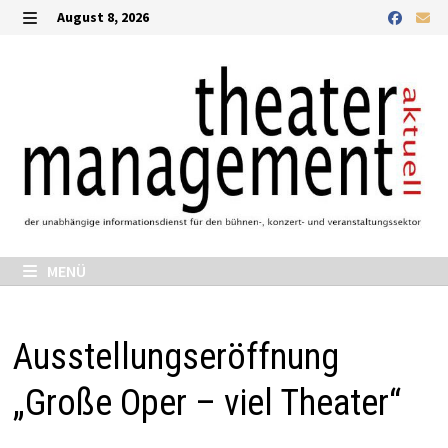
Zurück
August 8, 2026
zum
MENÜ
Inhalt
MENÜ
Ausstellungseröffnung
„Große Oper – viel Theater“