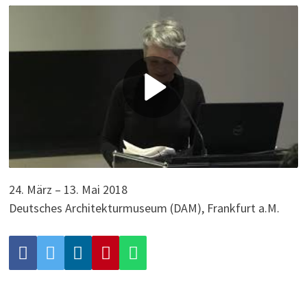
P
l
a
y
24. März – 13. Mai 2018
Deutsches Architekturmuseum (DAM), Frankfurt a.M.
V
i
d