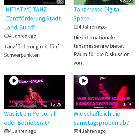
INITIATIVE TANZ –
Tanzmesse Digital
„Tanzförderung Stadt-
Space
Land-Bund“
4 Jahren ago
4 Jahren ago
Die internationale
tanzmesse nrw bietet
Tanzförderung mit fünf
Raum für die Diskussion
Schwerpunkten
von ...
13:25
10:19
Was ist ein Personal-
Wie schaffe ich die
oder Betriebsrat?
Samstagsproben ab?
4 Jahren ago
4 Jahren ago