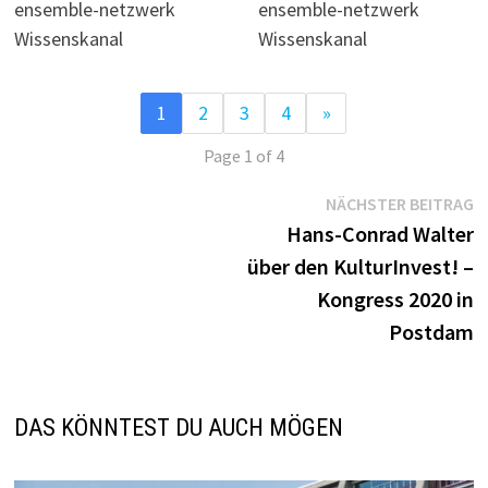
ensemble-netzwerk
ensemble-netzwerk
Wissenskanal
Wissenskanal
1
2
3
4
»
Page 1 of 4
Beitragsnavigation
N
NÄCHSTER BEITRAG
B
Hans-Conrad Walter
über den KulturInvest! –
Kongress 2020 in
Postdam
DAS KÖNNTEST DU AUCH MÖGEN