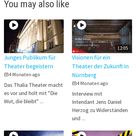
You may also like
e
o
12:05
Junges Publikum für
Visionen für ein
Theater begeistern
Theater der Zukunft in
4 Monaten ago
Nürnberg
4 Monaten ago
Das Thalia Theater macht
es vor und holt mit "Die
Interview mit
Wut, die bleibt" ...
Intendant Jens Daniel
Herzog zu Widerständen
und ...