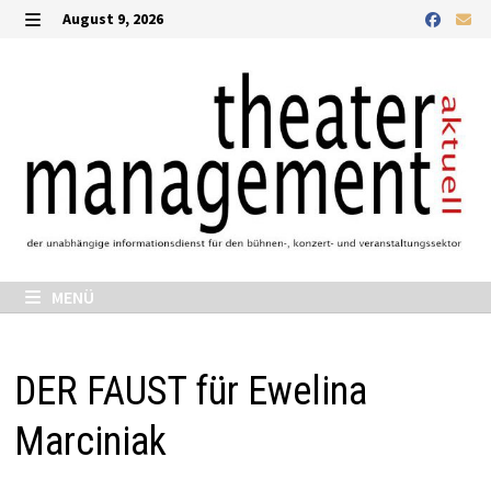
Zurück
August 9, 2026
zum
MENÜ
Inhalt
MENÜ
DER FAUST für Ewelina
Marciniak