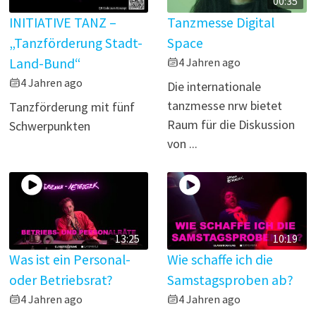
00:35
INITIATIVE TANZ –
Tanzmesse Digital
„Tanzförderung Stadt-
Space
Land-Bund“
4 Jahren ago
4 Jahren ago
Die internationale
tanzmesse nrw bietet
Tanzförderung mit fünf
Raum für die Diskussion
Schwerpunkten
von ...
13:25
10:19
Was ist ein Personal-
Wie schaffe ich die
oder Betriebsrat?
Samstagsproben ab?
4 Jahren ago
4 Jahren ago