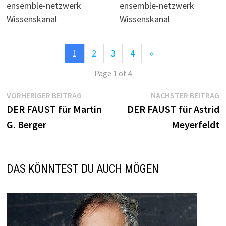
ensemble-netzwerk
ensemble-netzwerk
Wissenskanal
Wissenskanal
1
2
3
4
»
Page 1 of 4
Beitragsnavigation
Vorheriger
N
VORHERIGER BEITRAG
NÄCHSTER BEITRAG
Beitrag:
B
DER FAUST für Martin
DER FAUST für Astrid
G. Berger
Meyerfeldt
DAS KÖNNTEST DU AUCH MÖGEN