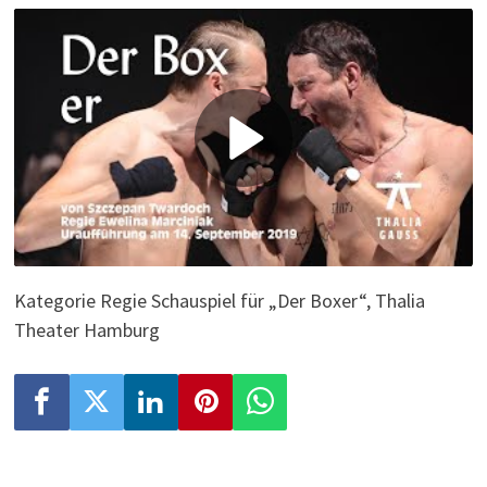
P
l
a
y
Kategorie Regie Schauspiel für „Der Boxer“, Thalia
Theater Hamburg
V
i
d