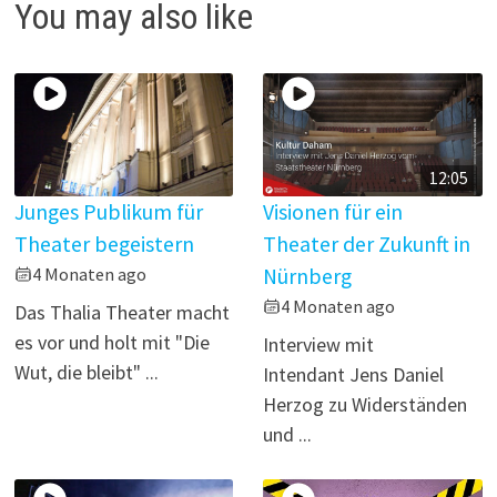
You may also like
e
o
12:05
Junges Publikum für
Visionen für ein
Theater begeistern
Theater der Zukunft in
4 Monaten ago
Nürnberg
4 Monaten ago
Das Thalia Theater macht
es vor und holt mit "Die
Interview mit
Wut, die bleibt" ...
Intendant Jens Daniel
Herzog zu Widerständen
und ...