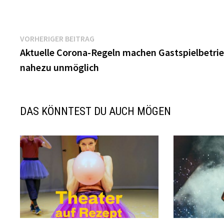
Beitragsnavigation
Vorheriger
VORHERIGER BEITRAG
Beitrag:
Aktuelle Corona-Regeln machen Gastspielbetri
nahezu unmöglich
DAS KÖNNTEST DU AUCH MÖGEN