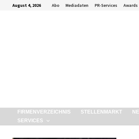
Zurück
August 4, 2026
Abo
Mediadaten
PR-Services
Awards
zum
Inhalt
FIRMENVERZEICHNIS
STELLENMARKT
N
SERVICES