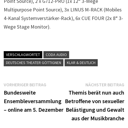
Point Source), 2 x G712-PRO (1x 12“ 3-Wege
Multipurpose Point Source), 3x LINUS M-RACK (Mobiles
4-Kanal Systemverstärker-Rack), 6x CUE FOUR (2x 8“ 3-
Wege Stage Monitor).
VERSCHLAGWORTET
CODA AUDIO
DEUTSCHES THEATER GÖTTIGNEN
KLAR & DEUTLICH
Beitragsnavigation
Vorheriger
N
VORHERIGER BEITRAG
NÄCHSTER BEITRAG
Beitrag:
B
Bundesweite
Themis berät nun auch
Ensembleversammlung
Betroffene von sexueller
– online am 5. Dezember
Belästigung und Gewalt
aus der Musikbranche