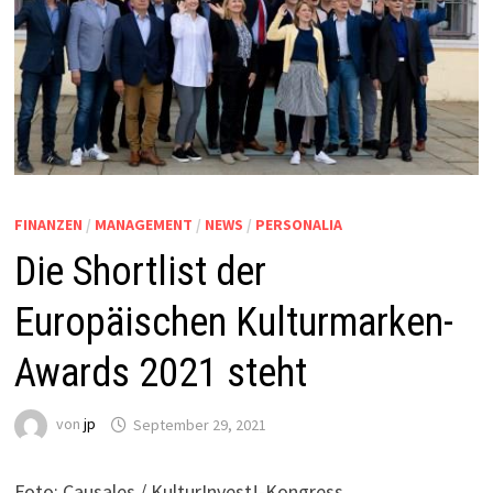
FINANZEN
/
MANAGEMENT
/
NEWS
/
PERSONALIA
Die Shortlist der
Europäischen Kulturmarken-
Awards 2021 steht
von
jp
September 29, 2021
Foto: Causales / KulturInvest!-Kongress