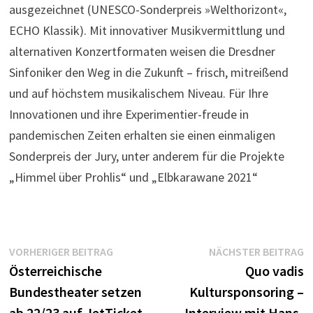
ausgezeichnet (UNESCO-Sonderpreis »Welthorizont«,
ECHO Klassik). Mit innovativer Musikvermittlung und
alternativen Konzertformaten weisen die Dresdner
Sinfoniker den Weg in die Zukunft – frisch, mitreißend
und auf höchstem musikalischem Niveau. Für Ihre
Innovationen und ihre Experimentier-freude in
pandemischen Zeiten erhalten sie einen einmaligen
Sonderpreis der Jury, unter anderem für die Projekte
„Himmel über Prohlis“ und „Elbkarawane 2021“
Beitragsnavigation
Vorheriger
N
VORHERIGER BEITRAG
NÄCHSTER BEITRAG
Beitrag:
B
Österreichische
Quo vadis
Bundestheater setzen
Kultursponsoring –
ab 22/23 auf JetTicket
Interview mit Hans-