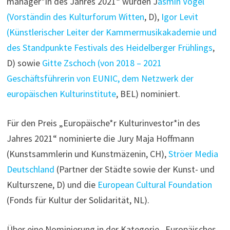
manager*in des Jahres 2021“ wurden J
asmin Vogel
(Vorständin des Kulturforum Witten
, D),
Igor Levit
(Künstlerischer Leiter der Kammermusikakademie und
des Standpunkte Festivals des Heidelberger Frühlings
,
D) sowie
Gitte Zschoch (von 2018 – 2021
Geschäftsführerin von EUNIC, dem Netzwerk der
europäischen Kulturinstitute
, BEL) nominiert.
Für den Preis „Europäische*r Kulturinvestor*in des
Jahres 2021“ nominierte die Jury Maja Hoffmann
(Kunstsammlerin und Kunstmäzenin, CH),
Ströer Media
Deutschland
(Partner der Städte sowie der Kunst- und
Kulturszene, D) und die
European Cultural Foundation
(Fonds für Kultur der Solidarität, NL).
Über eine Nominierung in der Kategorie „Europäisches