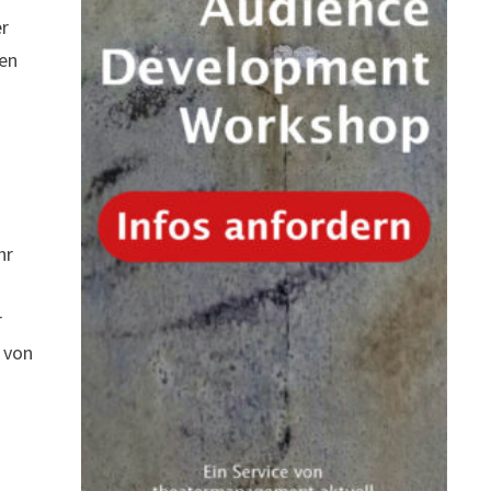
er
sen
hr
r
 von