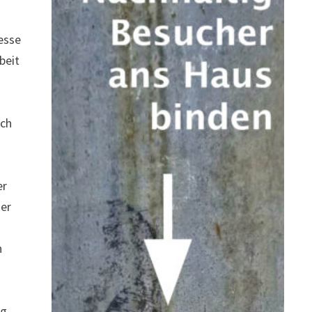
resse
beit
uch
er
ser
n
ng