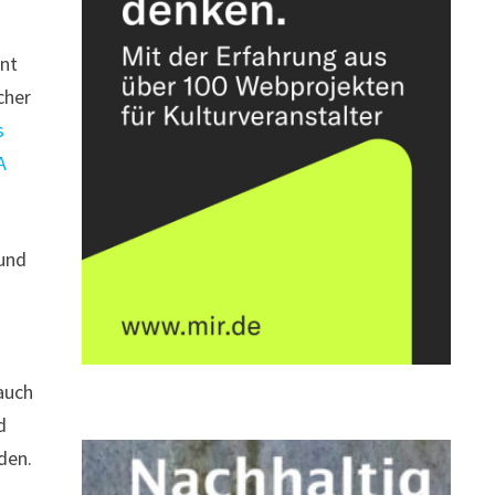
ant
cher
s
A
 und
s
auch
d
den.