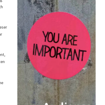
ch
ieser
hr
nt,
ten
ne