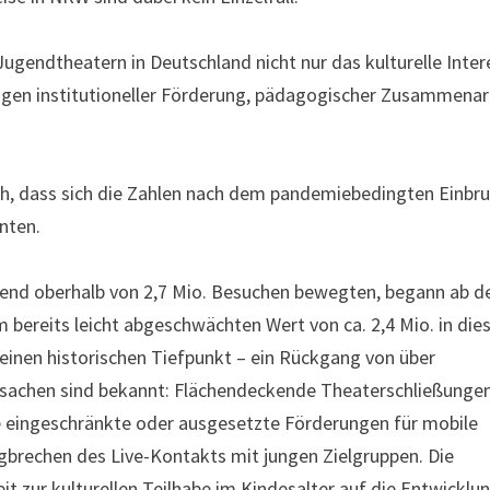
Jugendtheatern in Deutschland nicht nur das kulturelle Inte
gen institutioneller Förderung, pädagogischer Zusammenar
lich, dass sich die Zahlen nach dem pandemiebedingten Einbr
nnten.
end oberhalb von 2,7 Mio. Besuchen bewegten, begann ab d
 bereits leicht abgeschwächten Wert von ca. 2,4 Mio. in die
einen historischen Tiefpunkt – ein Rückgang von über
sachen sind bekannt: Flächendeckende Theaterschließunge
e eingeschränkte oder ausgesetzte Förderungen für mobile
gbrechen des Live-Kontakts mit jungen Zielgruppen. Die
t zur kulturellen Teilhabe im Kindesalter auf die Entwicklu