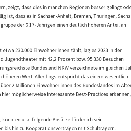
ern, zeigt, dass dies in manchen Regionen besser gelingt od
ällig ist, dass es in Sachsen-Anhalt, Bremen, Thüringen, Sach
rsgruppe der 6 17-Jährigen einen deutlich höheren Anteil an
 etwa 230.000 Einwohner:innen zählt, lag es 2023 in der
nd Jugendtheater mit 42,2 Prozent bzw. 95.330 Besuchen
erungsreichste Bundesland NRW verzeichnete im gleichen Ja
 höheren Wert. Allerdings entspricht das einem wesentlich
 über 2 Millionen Einwohner:innen des Bundeslandes im Alte
 hier möglicherweise interessante Best-Practices erkennen,
, könnten u. a. folgende Ansätze förderlich sein:
n bis hin zu Kooperationsverträgen mit Schulträgern.