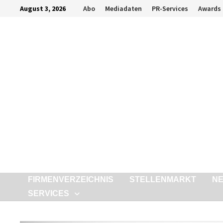
Zurück
August 3, 2026
Abo
Mediadaten
PR-Services
Awards
zum
Inhalt
FIRMENVERZEICHNIS
STELLENMARKT
N
SERVICES