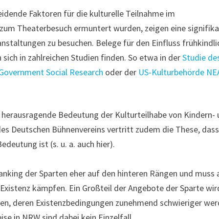
idende Faktoren für die kulturelle Teilnahme im
v zum Theaterbesuch ermuntert wurden, zeigen eine signifik
ranstaltungen zu besuchen. Belege für den Einfluss frühkindli
 sich in zahlreichen Studien finden. So etwa in der
Studie de
 Government Social Research
oder der
US-Kulturbehörde NE
e herausragende Bedeutung der Kulturteilhabe von Kindern-
des Deutschen Bühnenvereins vertritt zudem die These, das
deutung ist (s. u. a. auch hier).
anking der Sparten eher auf den hinteren Rängen und muss 
 Existenz kämpfen. Ein Großteil der Angebote der Sparte wir
ten, deren Existenzbedingungen zunehmend schwieriger wer
se in NRW sind dabei kein Einzelfall.