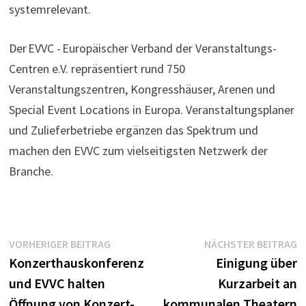
systemrelevant.
Der EVVC - Europäischer Verband der Veranstaltungs-
Centren e.V. repräsentiert rund 750
Veranstaltungszentren, Kongresshäuser, Arenen und
Special Event Locations in Europa. Veranstaltungsplaner
und Zulieferbetriebe ergänzen das Spektrum und
machen den EVVC zum vielseitigsten Netzwerk der
Branche.
Beitragsnavigation
Vorheriger
N
VORHERIGER BEITRAG
NÄCHSTER BEITRAG
Beitrag:
B
Konzerthauskonferenz
Einigung über
und EVVC halten
Kurzarbeit an
Öffnung von Konzert-
kommunalen Theatern