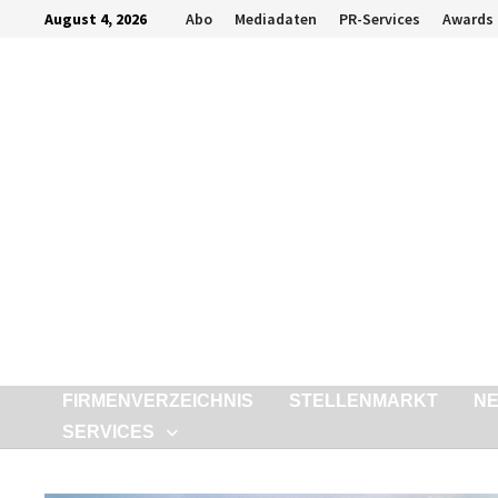
Zurück
August 4, 2026
Abo
Mediadaten
PR-Services
Awards
zum
Inhalt
FIRMENVERZEICHNIS
STELLENMARKT
N
SERVICES