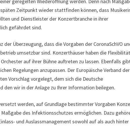
en einer geregelten Wiederöffnung werden. Denn nach Maßgab
o späten Zeitpunkt wieder stattfinden können, dass Musiker
lten und Dienstleister der Konzertbranche in ihrer
lich gefährdet sind.
nz der Überzeugung, dass die Vorgaben der CoronaSchVO un
betrieb umsetzbar sind. Konzerthäuser haben die Flexibilitä
chester auf ihrer Bühne auftreten zu lassen. Ebenfalls gib
tzlichen Regelungen anzupassen. Der Europäische Verband der
rsten Vorschlag vorgelegt, dem sich die Deutsche
den wir in der Anlage zu Ihrer Information beilegen.
e versetzt werden, auf Grundlage bestimmter Vorgaben Konz
er Maßgabe des Infektionsschutzes ermöglichen. Dazu gehör
inlass- und Auslassmanagement sowohl auf als auch hinter