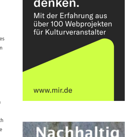
hes
en
h
ch
e