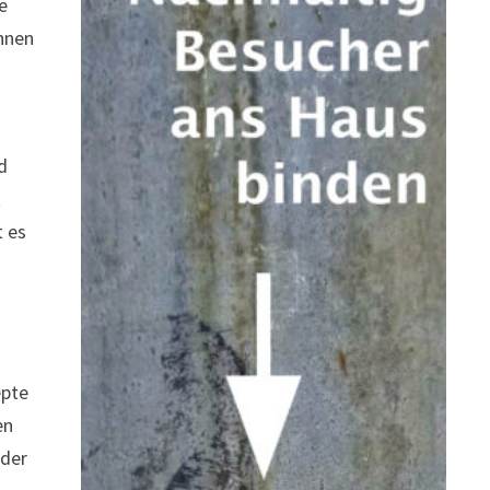
e
innen
d
t
t es
epte
en
 der