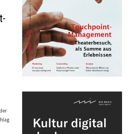
t-
der
chlag