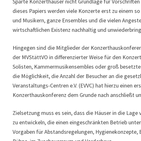
Sparte Konzerthäuser nicht Grundlage für Vorschrift
dieses Papiers werden viele Konzerte erst zu einem s
und Musikern, ganze Ensembles und die vielen Angestel
wirtschaftlichen Existenz nachhaltig und unwiederbring
Hingegen sind die Mitglieder der Konzerthauskonfere
der MVStättVO in differenzierter Weise für den Konzert
Solisten, Kammermusikensembles oder groß besetzte Or
die Möglichkeit, die Anzahl der Besucher an die gese
Veranstaltungs-Centren e.V. (EVVC) hat hierzu einen e
Konzerthauskonferenz dem Grunde nach anschließt und 
Zielsetzung muss es sein, dass die Häuser in die Lag
zu entwickeln, die einen eingeschränkten Betrieb unt
Vorgaben für Abstandsregelungen, Hygienekonzepte, E