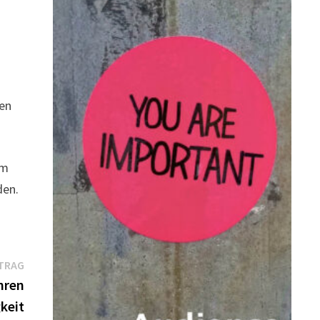
gen
em
den.
Nächster
TRAG
Beitrag:
hren
keit