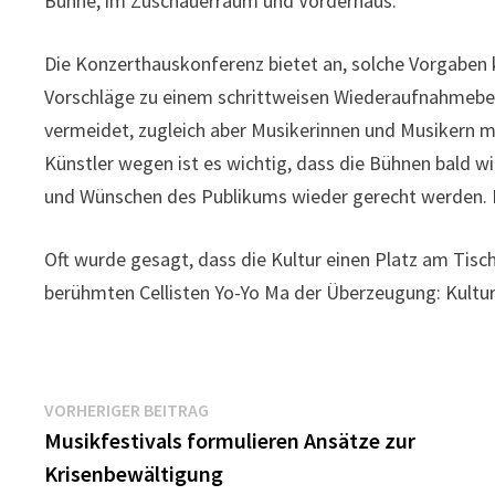
Bühne, im Zuschauerraum und Vorderhaus.
Die Konzerthauskonferenz bietet an, solche Vorgaben 
Vorschläge zu einem schrittweisen Wiederaufnahmebet
vermeidet, zugleich aber Musikerinnen und Musikern mö
Künstler wegen ist es wichtig, dass die Bühnen bald 
und Wünschen des Publikums wieder gerecht werden. D
Oft wurde gesagt, dass die Kultur einen Platz am Tisch
berühmten Cellisten Yo-Yo Ma der Überzeugung: Kultur 
Beitragsnavigation
Vorheriger
VORHERIGER BEITRAG
Beitrag:
Musikfestivals formulieren Ansätze zur
Krisenbewältigung