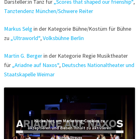
Darsteller:in Tanz für
„Scores that shaped our frienship“
,
Tanztendenz München/Schwere Reiter
Markus Selg
in der Kategorie Bühne/Kostüm für Bühne
zu
„Ultraworld“
,
Volksbühne Berlin
Martin G. Berger
in der Kategorie Regie Musiktheater
für
„Ariadne auf Naxos“
,
Deutsches Nationaltheater und
Staatskapelle Weimar
Klicke hier, um Marketing-Cookies zu
akzeptieren und diesen Inhalt zu aktivieren