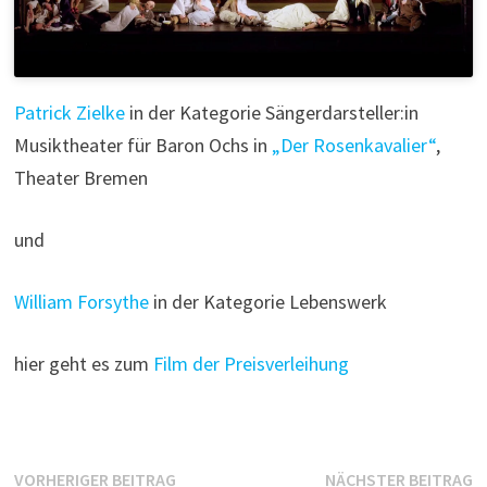
Patrick Zielke
in der Kategorie Sängerdarsteller:in
Musiktheater für Baron Ochs in
„Der Rosenkavalier“
,
Theater Bremen
und
William Forsythe
in der Kategorie Lebenswerk
hier geht es zum
Film der Preisverleihung
Beitragsnavigation
Vorheriger
N
VORHERIGER BEITRAG
NÄCHSTER BEITRAG