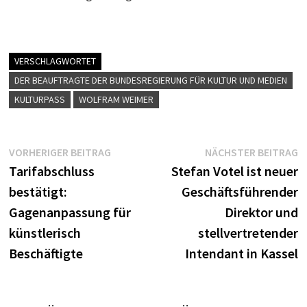
VERSCHLAGWORTET
DER BEAUFTRAGTE DER BUNDESREGIERUNG FÜR KULTUR UND MEDIEN
KULTURPASS
WOLFRAM WEIMER
Beitragsnavigation
Vorheriger
N
VORHERIGER BEITRAG
NÄCHSTER BEITRAG
Beitrag:
B
Tarifabschluss
Stefan Votel ist neuer
bestätigt:
Geschäftsführender
Gagenanpassung für
Direktor und
künstlerisch
stellvertretender
Beschäftigte
Intendant in Kassel